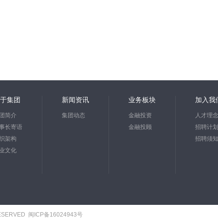
于集团
新闻资讯
业务板块
加入我
团简介
集团动态
金融投资
人才理
事长寄语
金融投顾
招聘计
织架构
招聘须
业文化
RESERVED
闽ICP备16024943号