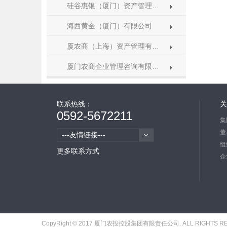
硅谷惠银（厦门）资产管理…
海西黄金（厦门）有限公司
厦农商（上海）资产管理有…
厦门农商企业管理咨询有限…
联系热线：
关
0592-5672211
集
董
---友情链接---
组
更多联系方式
企
CopyRight © 2017 厦门农投控股集团有限责任公司. ALL RIGHTS 